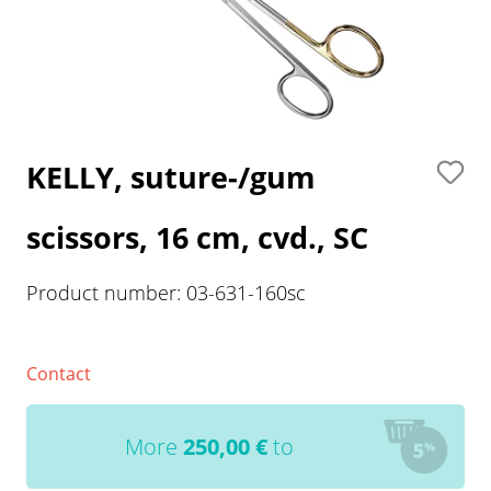
KELLY, suture-/gum
scissors, 16 cm, cvd., SC
Product number:
03-631-160sc
Contact
More
250,00
€
to