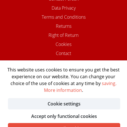
Data Privacy
Terms and Conditions
Returns
Right of Return
Cookies
Contact
This website uses cookies to ensure you get the best
experience on our website. You can change your
©2026 USTOMED INSTRUMENTE
choice of the use of cookies at any time by
saving.
Powered by Shopware Agentur
More information
.
Shopentwickler.Berlin
Cookie settings
Accept only functional cookies