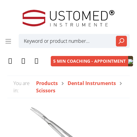
5 MIN COACHING - APPOINTMENT
You are
Products
Dental Instruments
in:
Scissors