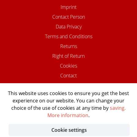
Imprint
Contact Person
Data Privacy
Terms and Conditions
Returns
Right of Return
Cookies
Contact
This website uses cookies to ensure you get the best
experience on our website. You can change your
©2026 USTOMED INSTRUMENTE
choice of the use of cookies at any time by
saving.
Powered by Shopware Agentur
More information
.
Shopentwickler.Berlin
Cookie settings