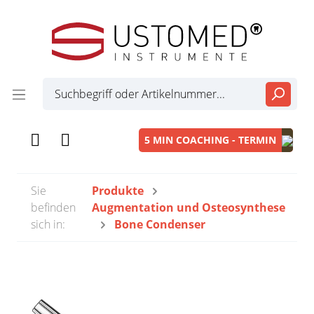
5 MIN COACHING - TERMIN
Sie
Produkte
befinden
Augmentation und Osteosynthese
sich in:
Bone Condenser