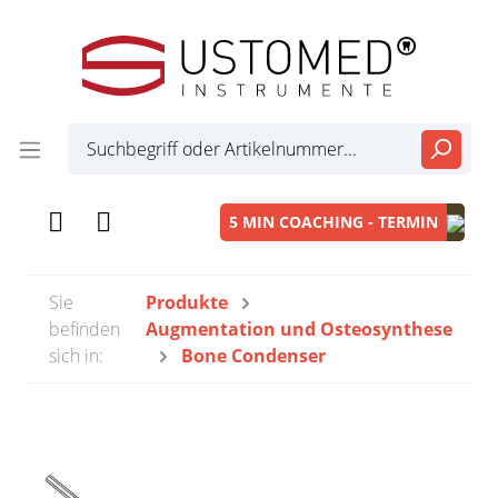
5 MIN COACHING - TERMIN
Sie
Produkte
befinden
Augmentation und Osteosynthese
sich in:
Bone Condenser