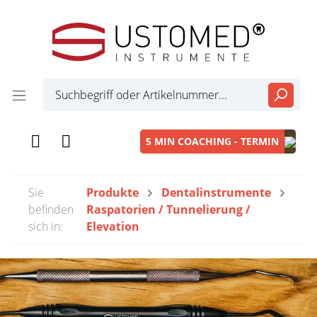
5 MIN COACHING - TERMIN
Sie
Produkte
Dentalinstrumente
befinden
Raspatorien / Tunnelierung /
sich in:
Elevation