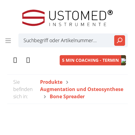
5 MIN COACHING - TERMIN
Sie
Produkte
befinden
Augmentation und Osteosynthese
sich in:
Bone Spreader