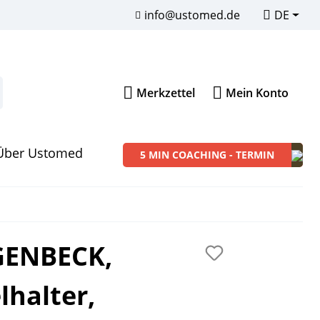
info@ustomed.de
DE
Merkzettel
Mein Konto
Über Ustomed
5 MIN COACHING - TERMIN
Instrumenten-Sets
ENBECK,
Sons of Dentistry
Merchandise
lhalter,