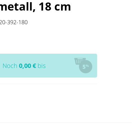
metall, 18 cm
20-392-180
Noch
0,00
€
bis