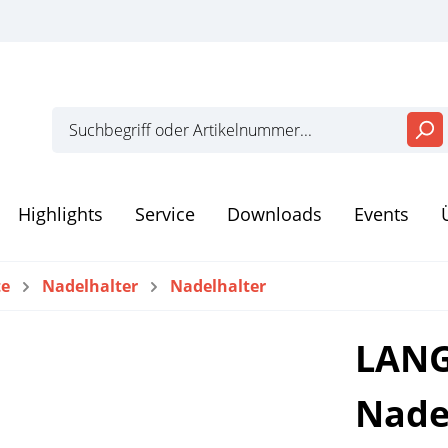
Highlights
Service
Downloads
Events
te
Nadelhalter
Nadelhalter
eiten
Dentalinstrumente
LANG
sation und
Einwegprodukte
wahrung
Nade