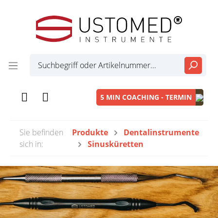
5 MIN COACHING - TERMIN
Sie befinden
Produkte
Dentalinstrumente
sich in:
Sinusküretten